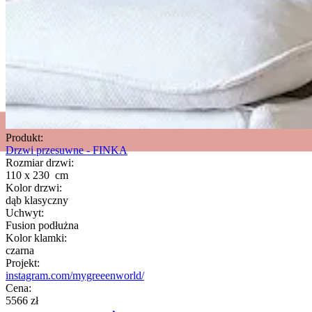
Produkt:
Drzwi przesuwne - FINKA
Rozmiar drzwi:
110 x 230 cm
Kolor drzwi:
dąb klasyczny
Uchwyt:
Fusion podłużna
Kolor klamki:
czarna
Projekt:
instagram.com/mygreeenworld/
Cena:
5566 zł