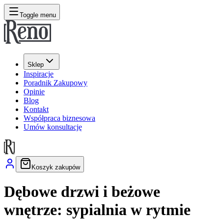
Toggle menu
Sklep
Inspiracje
Poradnik Zakupowy
Opinie
Blog
Kontakt
Współpraca biznesowa
Umów konsultację
Koszyk zakupów
Dębowe drzwi i beżowe
wnętrze: sypialnia w rytmie