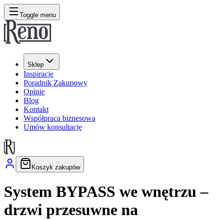
Toggle menu
Sklep
Inspiracje
Poradnik Zakupowy
Opinie
Blog
Kontakt
Współpraca biznesowa
Umów konsultację
Koszyk zakupów
System BYPASS we wnętrzu –
drzwi przesuwne na