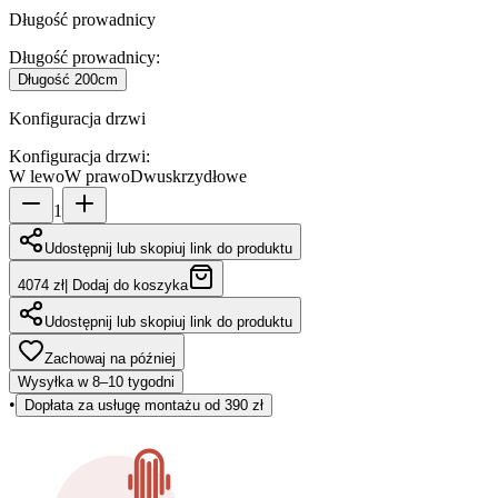
Długość prowadnicy
Długość prowadnicy
:
Długość
200cm
Konfiguracja drzwi
Konfiguracja drzwi
:
W lewo
W prawo
Dwuskrzydłowe
1
Udostępnij lub skopiuj link do produktu
4074 zł
|
Dodaj do koszyka
Udostępnij lub skopiuj link do produktu
Zachowaj na później
Wysyłka w 8–10 tygodni
•
Dopłata za usługę montażu od 390 zł