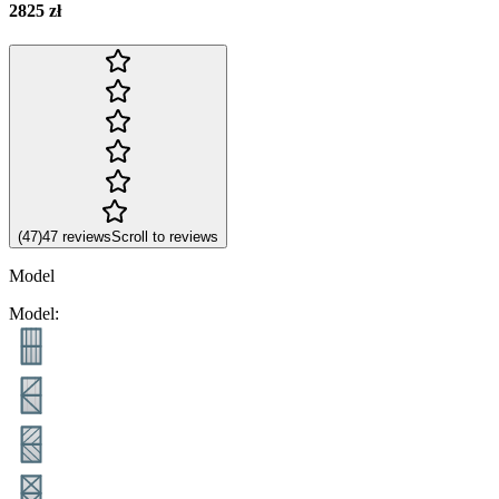
2825 zł
(
47
)
47
reviews
Scroll to reviews
Model
Model
: