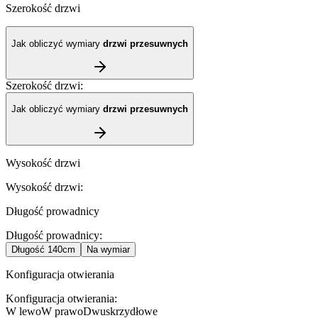
Szerokość drzwi
Jak obliczyć wymiary
drzwi przesuwnych
Szerokość drzwi
:
Jak obliczyć wymiary
drzwi przesuwnych
Wysokość drzwi
Wysokość drzwi
:
Długość prowadnicy
Długość prowadnicy
:
Długość
140cm
Na wymiar
Konfiguracja otwierania
Konfiguracja otwierania
:
W lewo
W prawo
Dwuskrzydłowe