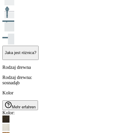
Jaka jest różnica?
Rodzaj drewna
Rodzaj drewna
:
sosna
dąb
Kolor
Mehr erfahren
Kolor
: