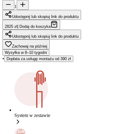
1
Udostępnij lub skopiuj link do produktu
2825 zł
|
Dodaj do koszyka
Udostępnij lub skopiuj link do produktu
Zachowaj na później
Wysyłka w 8–10 tygodni
•
Dopłata za usługę montażu od 390 zł
System w zestawie