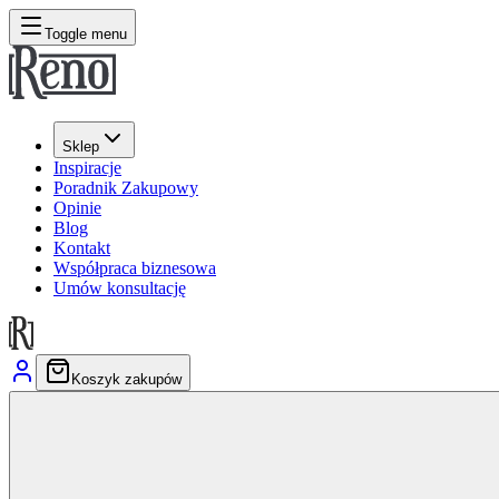
Toggle menu
Sklep
Inspiracje
Poradnik Zakupowy
Opinie
Blog
Kontakt
Współpraca biznesowa
Umów konsultację
Koszyk zakupów