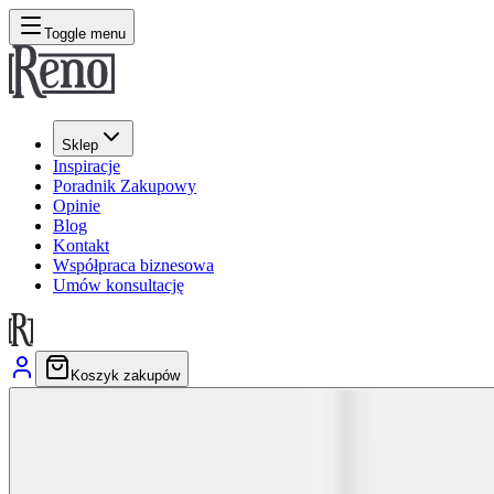
Toggle menu
Sklep
Inspiracje
Poradnik Zakupowy
Opinie
Blog
Kontakt
Współpraca biznesowa
Umów konsultację
Koszyk zakupów