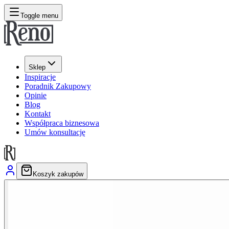
Toggle menu
Sklep
Inspiracje
Poradnik Zakupowy
Opinie
Blog
Kontakt
Współpraca biznesowa
Umów konsultację
Koszyk zakupów