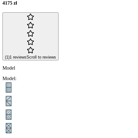
4175 zł
(
1
)
1
reviews
Scroll to reviews
Model
Model
: