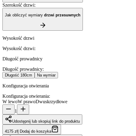
Szerokość drzwi
:
Jak obliczyć wymiary
drzwi przesuwnych
Wysokość drzwi
Wysokość drzwi
:
Długość prowadnicy
Długość prowadnicy
:
Długość
180cm
Na wymiar
Konfiguracja otwierania
Konfiguracja otwierania
:
W lewo
W prawo
Dwuskrzydłowe
1
Udostępnij lub skopiuj link do produktu
4175 zł
|
Dodaj do koszyka