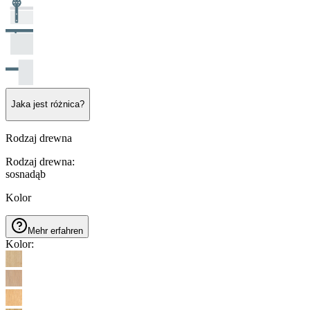
Jaka jest różnica?
Rodzaj drewna
Rodzaj drewna
:
sosna
dąb
Kolor
Mehr erfahren
Kolor
: