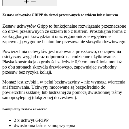
Zestaw uchwytów GRIPP do drzwi przesuwnych ze szkłem lub z lustrem
Zestaw uchwytów Gripp to funkcjonalne rozwiązanie przeznaczone
do drzwi przesuwnych ze szkłem lub z lustrem. Prostokątna forma z
zaokrąglonymi krawędziami oraz ergonomiczne wgłębienie
zapewniają wygodne i naturalne przesuwanie skrzydła drzwiowego.
Powierzchnia uchwytów jest malowana proszkowo, co zapewnia
estetyczny wygląd oraz odporność na codzienne użytkowanie.
Płaska konstrukcja o grubości zaledwie 0,9 cm umożliwia montaż
po obu stronach skrzydła drzwiowego, zapewniając swobodny
przesuw bez ryzyka kolizji.
Montaż jest szybki i w pełni bezinwazyjny – nie wymaga wiercenia
ani frezowania. Uchwyty mocowane są bezpośrednio do
powierzchni szklanej lub lustrzanej za pomocą dwustronnej taśmy
samoprzylepnej (dołączonej do zestawu).
Kompletny zestaw zawiera:
2 x uchwyt GRIPP
dwustronna taśma samoprzylepna