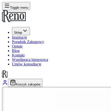
Toggle menu
Sklep
Inspiracje
Poradnik Zakupowy
Opinie
Blog
Kontakt
Współpraca biznesowa
Umów konsultację
Koszyk zakupów