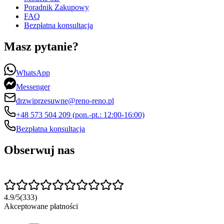
Poradnik Zakupowy
FAQ
Bezpłatna konsultacja
Masz pytanie?
WhatsApp
Messenger
drzwiprzesuwne@reno-reno.pl
+48 573 504 209 (pon.-pt.: 12:00-16:00)
Bezpłatna konsultacja
Obserwuj nas
4.9
/
5
(
333
)
Akceptowane płatności