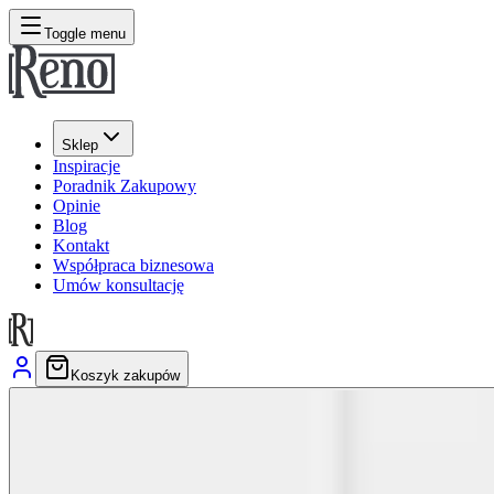
Toggle menu
Sklep
Inspiracje
Poradnik Zakupowy
Opinie
Blog
Kontakt
Współpraca biznesowa
Umów konsultację
Koszyk zakupów