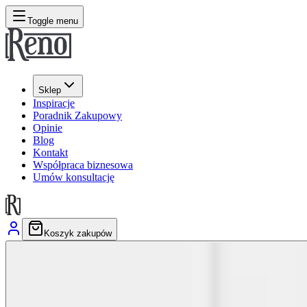
Toggle menu
Sklep
Inspiracje
Poradnik Zakupowy
Opinie
Blog
Kontakt
Współpraca biznesowa
Umów konsultację
Koszyk zakupów