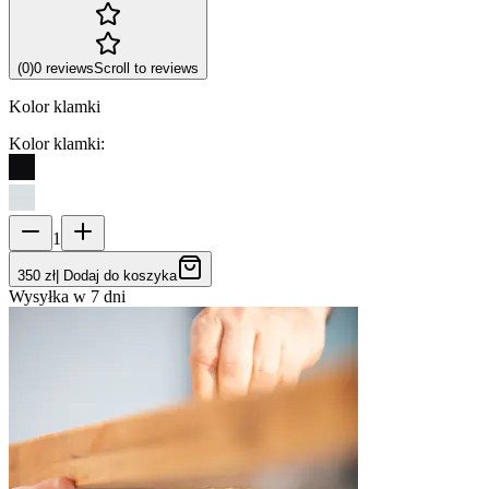
(
0
)
0
reviews
Scroll to reviews
Kolor klamki
Kolor klamki
:
1
350 zł
|
Dodaj do koszyka
Wysyłka w 7 dni