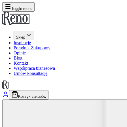
Toggle menu
Sklep
Inspiracje
Poradnik Zakupowy
Opinie
Blog
Kontakt
Współpraca biznesowa
Umów konsultację
Koszyk zakupów