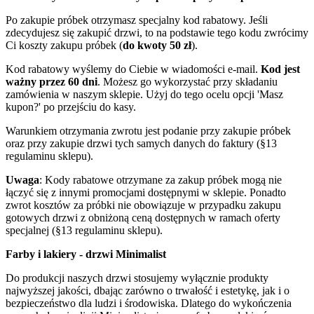
Po zakupie próbek otrzymasz specjalny kod rabatowy. Jeśli
zdecydujesz się zakupić drzwi, to na podstawie tego kodu zwrócimy
Ci koszty zakupu próbek (
do kwoty 50 zł
).
Kod rabatowy wyślemy do Ciebie w wiadomości e-mail.
Kod jest
ważny przez 60 dni
. Możesz go wykorzystać przy składaniu
zamówienia w naszym sklepie. Użyj do tego ocelu opcji 'Masz
kupon?' po przejściu do kasy.
Warunkiem otrzymania zwrotu jest podanie przy zakupie próbek
oraz przy zakupie drzwi tych samych danych do faktury (§13
regulaminu sklepu).
Uwaga
: Kody rabatowe otrzymane za zakup próbek mogą nie
łączyć się z innymi promocjami dostępnymi w sklepie. Ponadto
zwrot kosztów za próbki nie obowiązuje w przypadku zakupu
gotowych drzwi z obniżoną ceną dostępnych w ramach oferty
specjalnej (§13 regulaminu sklepu).
Farby i lakiery - drzwi Minimalist
Do produkcji naszych drzwi stosujemy wyłącznie produkty
najwyższej jakości, dbając zarówno o trwałość i estetykę, jak i o
bezpieczeństwo dla ludzi i środowiska. Dlatego do wykończenia