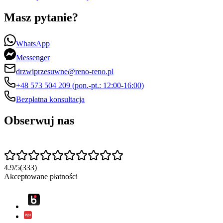
Masz pytanie?
WhatsApp
Messenger
drzwiprzesuwne@reno-reno.pl
+48 573 504 209 (pon.-pt.: 12:00-16:00)
Bezpłatna konsultacja
Obserwuj nas
4.9
/
5
(
333
)
Akceptowane płatności