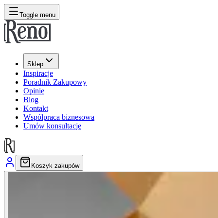
Toggle menu
Sklep
Inspiracje
Poradnik Zakupowy
Opinie
Blog
Kontakt
Współpraca biznesowa
Umów konsultację
Koszyk zakupów