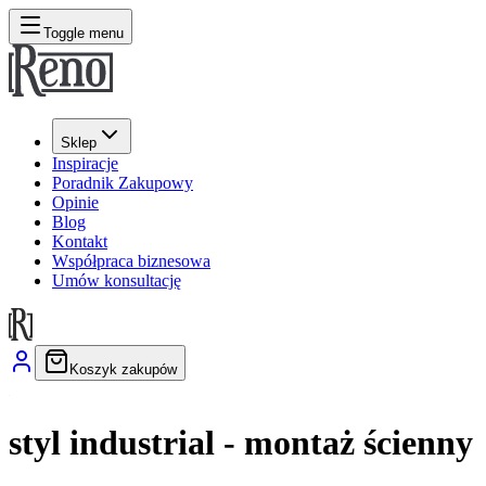
Toggle menu
Sklep
Inspiracje
Poradnik Zakupowy
Opinie
Blog
Kontakt
Współpraca biznesowa
Umów konsultację
Koszyk zakupów
styl industrial - montaż ścienny