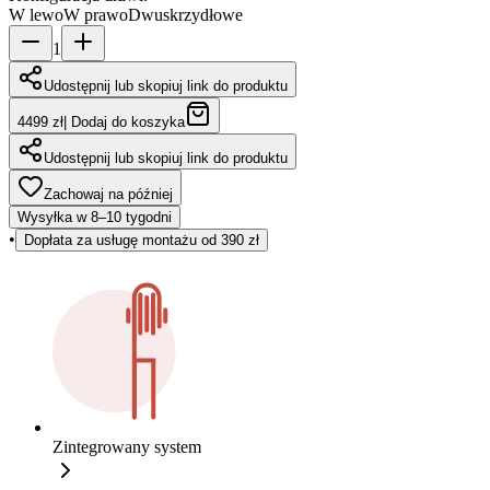
W lewo
W prawo
Dwuskrzydłowe
1
Udostępnij lub skopiuj link do produktu
4499 zł
|
Dodaj do koszyka
Udostępnij lub skopiuj link do produktu
Zachowaj na później
Wysyłka w 8–10 tygodni
•
Dopłata za usługę montażu od 390 zł
Zintegrowany system