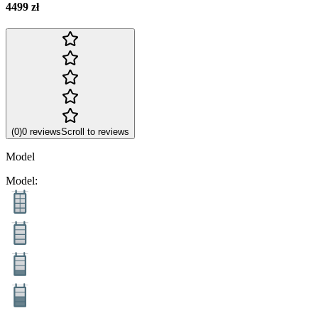
4499 zł
(
0
)
0
reviews
Scroll to reviews
Model
Model
: