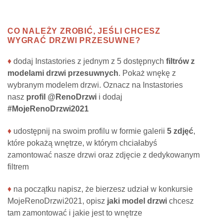
CO NALEŻY ZROBIĆ, JEŚLI CHCESZ
WYGRAĆ DRZWI PRZESUWNE?
♦
dodaj Instastories z jednym z 5 dostępnych
filtrów z
modelami drzwi przesuwnych
. Pokaż wnękę z
wybranym modelem drzwi. Oznacz na Instastories
nasz
profil @RenoDrzwi
i dodaj
#MojeRenoDrzwi2021
♦
udostępnij na swoim profilu w formie galerii
5 zdjęć
,
które pokażą wnętrze, w którym chciałabyś
zamontować nasze drzwi oraz zdjęcie z dedykowanym
filtrem
♦
na początku napisz, że bierzesz udział w konkursie
MojeRenoDrzwi2021, opisz
jaki model drzwi
chcesz
tam zamontować i jakie jest to wnętrze