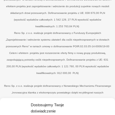
efektem projektu jest zaprojektowanie i wdrożenie do produkcji zupełnie nowych modeli
składanych drzwi przesuwnych. Dofinansowanie projektu z UE: 838 670,00 PLN
(wysokość wydatków całkowitych: 1 542 129, 27 PLN wysokość wydatków
kwalifikowalnych: 1 253 763,64 PLN)
Reno Sp. z o.o. realizuje projekt dofinansowany z Funduszy Europejskich
„Zaprojektowanie i wdrożenie systemu ułatwień dla osób niepełnosprawnych w drzwiach
przesuwnych Reno” w ramach umowy o dofinansowanie POIR.02.03.05-14-0006/19-00
Celem i efektem projektu jest rozszerzenie oferty firmy o nową grupę produktową,
zaspokajającą potrzeby osób niepełnosprawnych. Dofinansowanie projektu z UE: 631
200,00 PLN (wysokość wydatków całkowitych: 1 121 760, 00 PLN wysokość wydatków
kwalifikowalnych: 912 000,00 PLN)
Reno Sp. z o.o. realizuje projekt dofinansowany z Norweskiego Mechanizmu Finansowego
„Innowacyjna klamka z ekokompozytu powstałego dzięki recyklingowi naszych
poprodukcyjnych odpadów drzewnych’" w ramach umowy o dofinansowanie UWP-
Dostosujemy Twoje
NORW.19.01.04-14-0041/20-00. Celem i efektemjest uzyskanie nowego, konkurencyjnego
doświadczenie
produktu - eko-klamki, zredukowanie ilości drewnopochodnych odpadów przez wtórne ich