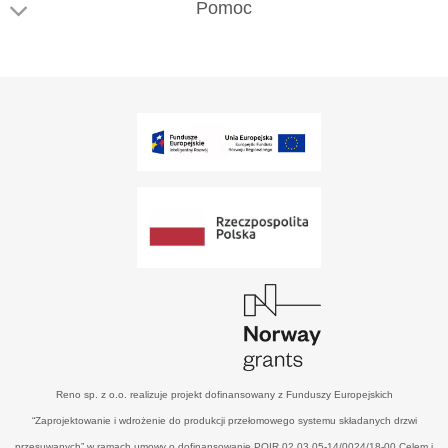
Pomoc
Reno sp. z o.o. realizuje projekt dofinansowany z Funduszy Europejskich
“Zaprojektowanie i wdrożenie do produkcji przełomowego systemu składanych drzwi
przesuwanych” w ramach umowy o dofinansowanie POIR.02.03.05-14/0024/18-00 Celem i