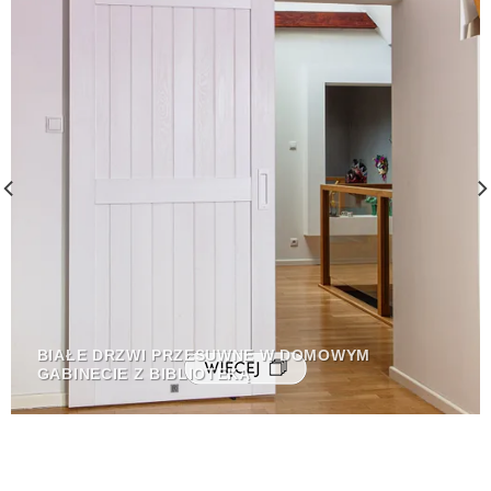
BIAŁE DRZWI PRZESUWNE W DOMOWYM
GABINECIE Z BIBLIOTEKĄ