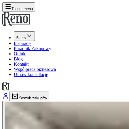
Toggle menu
Sklep
Inspiracje
Poradnik Zakupowy
Opinie
Blog
Kontakt
Współpraca biznesowa
Umów konsultację
Koszyk zakupów