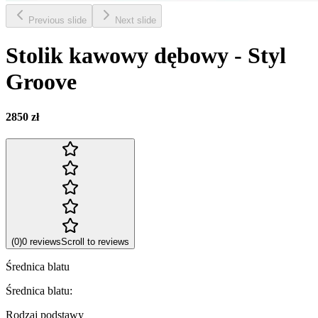
Previous slide
Next slide
Stolik kawowy dębowy - Styl
Groove
2850 zł
(
0
)
0
reviews
Scroll to reviews
Średnica blatu
Średnica blatu
:
Rodzaj podstawy