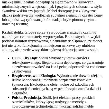
miękką linię, idealnie odnajdującą się zarówno w surowych,
minimalistycznych wnętrzach, jak i przytulnych salonach w stylu
skandynawskim czy japandi. Mebel dostępny jest z klasyczną
gładką podstawą dla wielbicieli subtelnej elegancji i czystej formy
lub z podstawą ryflowaną, która nadaje bryle pionowy rytm i
unikalną teksturę.
Kształt stolika Groove sprzyja swobodzie aranżacji i czyni go
naturalnym centrum strefy wypoczynku. Brak ostrych krawędzi
podnosi komfort użytkowania, a naturalny dąb sprawia, że mebel
jest nie tylko funkcjonalnym miejscem na kawę czy ulubione
albumy, ale przede wszystkim stylową dekoracją samą w sobie.
100% Lity Dąb
: Stolik wykonany jest w całości z
selekcjonowanego, litego drewna dębowego, co gwarantuje
niezrównaną trwałość na lata i pełną odporność na codzienne
użytkowanie.
Bezpieczeństwo i Ekologia
: Wykończenie drewna olejami
Rubio Monocoat® umożliwia bezpieczny kontakt z
żywnością. Ekologiczne oleje, wolne od szkodliwych
substancji chemicznych, są w pełni bezpieczne dla dzieci i
alergików.
Polska Produkcja
: Stolik jest efektem pracy polskich
rzemieślników, którzy łączą tradycyjne metody z
nowoczesnymi technologiami, tworząc solidne meble