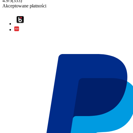
4.9
/
5
(
333
)
Akceptowane płatności