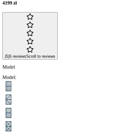
4199 zł
(
5
)
5
reviews
Scroll to reviews
Model
Model
: