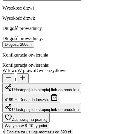
Wysokość drzwi
Wysokość drzwi
:
Długość prowadnicy
Długość prowadnicy
:
Długość
200cm
Konfiguracja otwierania
Konfiguracja otwierania
:
W lewo
W prawo
Dwuskrzydłowe
1
Udostępnij lub skopiuj link do produktu
4199 zł
|
Dodaj do koszyka
Udostępnij lub skopiuj link do produktu
Zachowaj na później
Wysyłka w 8–10 tygodni
•
Dopłata za usługę montażu od 390 zł