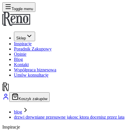
Toggle menu
Sklep
Inspiracje
Poradnik Zakupowy
Opinie
Blog
Kontakt
Współpraca biznesowa
Umów konsultację
Koszyk zakupów
blog
drzwi drewniane przesuwne jakosc ktora docenisz przez lata
Inspiracje