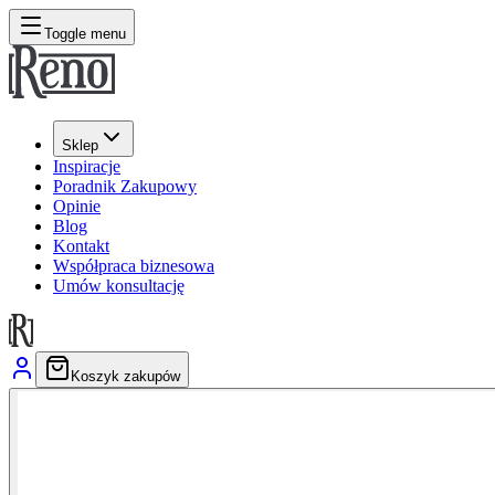
Toggle menu
Sklep
Inspiracje
Poradnik Zakupowy
Opinie
Blog
Kontakt
Współpraca biznesowa
Umów konsultację
Koszyk zakupów