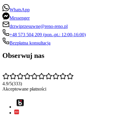
WhatsApp
Messenger
drzwiprzesuwne@reno-reno.pl
+48 573 504 209 (pon.-pt.: 12:00-16:00)
Bezpłatna konsultacja
Obserwuj nas
4.9
/
5
(
333
)
Akceptowane płatności