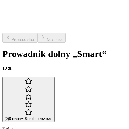
Previous slide
Next slide
Prowadnik dolny „Smart“
10 zł
(
0
)
0
reviews
Scroll to reviews
Kolor