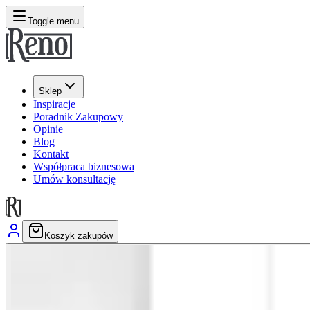
Toggle menu
Sklep
Inspiracje
Poradnik Zakupowy
Opinie
Blog
Kontakt
Współpraca biznesowa
Umów konsultację
Koszyk zakupów