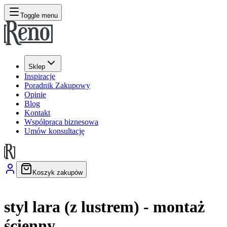
Toggle menu
Sklep
Inspiracje
Poradnik Zakupowy
Opinie
Blog
Kontakt
Współpraca biznesowa
Umów konsultację
Koszyk zakupów
styl lara (z lustrem) - montaż
ścienny