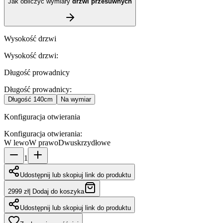
Jak obliczyć wymiary
drzwi przesuwnych
Wysokość drzwi
Wysokość drzwi
:
Długość prowadnicy
Długość prowadnicy
:
Długość
140cm
Na wymiar
Konfiguracja otwierania
Konfiguracja otwierania
:
W lewo
W prawo
Dwuskrzydłowe
1
Udostępnij lub skopiuj link do produktu
2999 zł
|
Dodaj do koszyka
Udostępnij lub skopiuj link do produktu