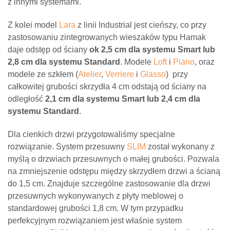
z innymi systemami.
Z kolei model
Lara
z linii Industrial jest cieńszy, co przy
zastosowaniu zintegrowanych wieszaków typu Hamak
daje odstęp od ściany
ok 2,5 cm dla systemu Smart lub
2,8 cm dla systemu Standard
. Modele
Loft
i
Piano
, oraz
modele ze szkłem (
Atelier
,
Verriere
i
Glasso
) przy
całkowitej grubości skrzydła 4 cm odstają od ściany na
odległość
2,1 cm dla systemu Smart lub 2,4 cm dla
systemu Standard
.
Dla cienkich drzwi przygotowaliśmy specjalne
rozwiązanie. System przesuwny
SLIM
został wykonany z
myślą o drzwiach przesuwnych o małej grubości. Pozwala
na zmniejszenie odstępu między skrzydłem drzwi a ścianą
do 1,5 cm. Znajduje szczególne zastosowanie dla drzwi
przesuwnych wykonywanych z płyty meblowej o
standardowej grubości 1,8 cm. W tym przypadku
perfekcyjnym rozwiązaniem jest właśnie system