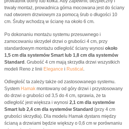
prowadnik dolny lub kółka. Aby zapewnić bezpieczny i
trwały montaż, prowadnica górna mocowana jest do ściany
nad otworem drzwiowym za pomocą śrub o długości 10
cm. Śruby wchodzą w ścianę na około 6 cm.
Po dokonaniu montażu systemu przesuwnego i
zamocowaniu skrzydeł drzwi
o grubości 4 cm
, przy
standardowym montażu odległość ściany wynosi
około
1,5 cm dla systemów Smart lub 1,8 cm dla systemów
Standard
. Grubość 4 cm mają skrzydła drzwi wszystkich
modeli Reno z linii
Elegance
i
Rustical
.
Odległość ta zależy także od zastosowanego systemu.
System
Hamak
montowany od góry drzwi i przystosowany
do drzwi o grubości od 3,5 do 4 cm, sprawia, że ta
odległość jest większa i wynosi
2,1 cm dla systemów
Smart lub 2,4 cm dla systemów Standard
(przy 4 cm
grubości skrzydła). Dla modelu Hamak dystans między
ścianą a drzwiami będzie większy o 0,6 cm w porównaniu