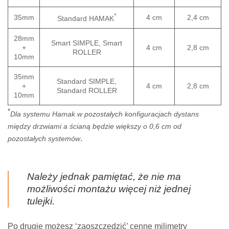
*
35mm
4 cm
2,4 cm
Standard HAMAK
28mm
Smart SIMPLE, Smart
+
4 cm
2,8 cm
ROLLER
10mm
35mm
Standard SIMPLE,
+
4 cm
2,8 cm
Standard ROLLER
10mm
*
Dla systemu Hamak w pozostałych konfiguracjach dystans
między drzwiami a ścianą będzie większy o 0,6 cm od
.
pozostałych systemów
Należy jednak pamiętać, że nie ma
możliwości montażu więcej niż jednej
tulejki.
Po drugie możesz ‘zaoszczędzić’ cenne milimetry