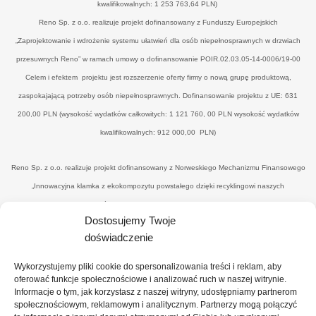
kwalifikowalnych: 1 253 763,64 PLN)
Reno Sp. z o.o. realizuje projekt dofinansowany z Funduszy Europejskich
„Zaprojektowanie i wdrożenie systemu ułatwień dla osób niepełnosprawnych w drzwiach
przesuwnych Reno” w ramach umowy o dofinansowanie POIR.02.03.05-14-0006/19-00
Celem i efektem projektu jest rozszerzenie oferty firmy o nową grupę produktową,
zaspokajającą potrzeby osób niepełnosprawnych. Dofinansowanie projektu z UE: 631
200,00 PLN (wysokość wydatków całkowitych: 1 121 760, 00 PLN wysokość wydatków
kwalifikowalnych: 912 000,00 PLN)
Reno Sp. z o.o. realizuje projekt dofinansowany z Norweskiego Mechanizmu Finansowego
„Innowacyjna klamka z ekokompozytu powstałego dzięki recyklingowi naszych
poprodukcyjnych odpadów drzewnych’" w ramach umowy o dofinansowanie UWP-
Dostosujemy Twoje
NORW.19.01.04-14-0041/20-00. Celem i efektemjest uzyskanie nowego, konkurencyjnego
doświadczenie
produktu - eko-klamki, zredukowanie ilości drewnopochodnych odpadów przez wtórne ich
wykorzystanie (na potrzeby produkcyjne), uzyskanie materiału z udziałem ww. odpadów
Wykorzystujemy pliki cookie do spersonalizowania treści i reklam, aby
oraz spoiwa o minimalnym wpływie na środowisko, co zbliży firmę do osiągnięcia statusu
oferować funkcje społecznościowe i analizować ruch w naszej witrynie.
Informacje o tym, jak korzystasz z naszej witryny, udostępniamy partnerom
"zero-waste organisation”. Dofinansowanie projektu z UE: 374 101,00 PLN (wysokość
społecznościowym, reklamowym i analitycznym. Partnerzy mogą połączyć
wydatków całkowitych: 818 866, 10 PLN wysokość wydatków kwalifikowalnych: 689