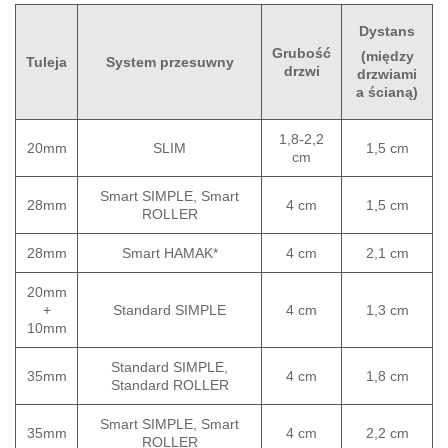
Dystans
Grubość
(między
Tuleja
System przesuwny
drzwi
drzwiami
a ścianą)
1,8-2,2
20mm
SLIM
1,5 cm
cm
Smart SIMPLE, Smart
28mm
4 cm
1,5 cm
ROLLER
28mm
Smart HAMAK*
4 cm
2,1 cm
20mm
+
Standard SIMPLE
4 cm
1,3 cm
10mm
Standard SIMPLE,
35mm
4 cm
1,8 cm
Standard ROLLER
Smart SIMPLE, Smart
35mm
4 cm
2,2 cm
ROLLER