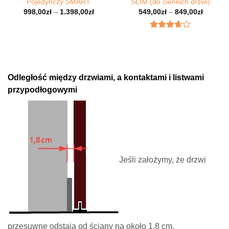
Pojedynczy SMART
SLIM (do cienkich drzwi)
998,00
zł
–
1.398,00
zł
549,00
zł
–
849,00
zł
Oceniony
3.67
na
5.
Odległość między drzwiami, a kontaktami i listwami
przypodłogowymi
Jeśli założymy, że drzwi
przesuwne odstają od ściany na około 1,8 cm,