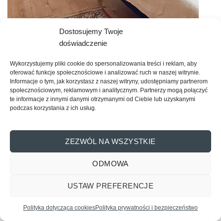
Dostosujemy Twoje
doświadczenie
Drzwi drewniane w różnych odcieniach bieli – które
Wykorzystujemy pliki cookie do spersonalizowania treści i reklam, aby
oferować funkcje społecznościowe i analizować ruch w naszej witrynie.
wybrać do wnętrza w stylu skandynawskim?
Informacje o tym, jak korzystasz z naszej witryny, udostępniamy partnerom
Kolejnym nurtem architektonicznym, w którym
białe drzwi
społecznościowym, reklamowym i analitycznym. Partnerzy mogą połączyć
te informacje z innymi danymi otrzymanymi od Ciebie lub uzyskanymi
drewniane
wyposażone w naścienny
system przesuwny
podczas korzystania z ich usług.
są powszechnie wykorzystywane do aranżacji wnętrz –
jest skandynawski styl urządzania pomieszczeń. Biorąc
pod uwagę nasze modele
pokojowe
, polecamy je m.in. w
ZEZWÓL NA WSZYSTKIE
mocnych odcieniach bieli kryjącej lub przecieranej.
ODMOWA
Jasna kolorystyka, ograniczona liczba mebli,
funkcjonalność, pragmatyczność, użytkowość,
USTAW PREFERENCJE
Skontaktuj się z nami
minimalistyczny wystrój, naturalne dodatki, elementy i
surowce (wełna, bawełna, len, juta, drewno, cegła,
Polityka dotycząca cookies
Polityka prywatności i bezpieczeństwo
OPEN
kamień), ekologia – to najważniejsze atrybuty i