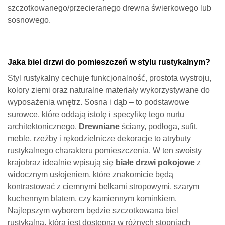
szczotkowanego/przecieranego drewna świerkowego lub
sosnowego.
Jaka biel drzwi do pomieszczeń w stylu rustykalnym?
Styl rustykalny cechuje funkcjonalność, prostota wystroju,
kolory ziemi oraz naturalne materiały wykorzystywane do
wyposażenia wnętrz. Sosna i dąb – to podstawowe
surowce, które oddają istotę i specyfikę tego nurtu
architektonicznego.
Drewniane
ściany, podłoga, sufit,
meble, rzeźby i rękodzielnicze dekoracje to atrybuty
rustykalnego charakteru pomieszczenia. W ten swoisty
krajobraz idealnie wpisują się
białe drzwi pokojowe
z
widocznym usłojeniem, które znakomicie będą
kontrastować z ciemnymi belkami stropowymi, szarym
kuchennym blatem, czy kamiennym kominkiem.
Najlepszym wyborem będzie szczotkowana biel
rustykalna, która jest dostępna w różnych stopniach