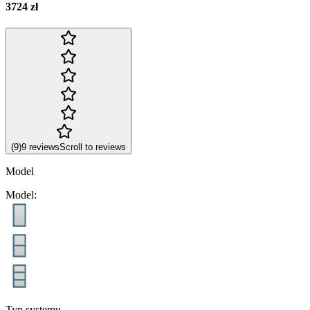
3724 zł
(
9
)
9
reviews
Scroll to reviews
Model
Model
:
Typ systemu