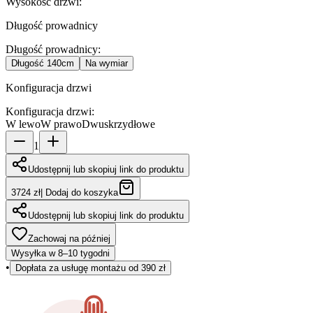
Wysokość drzwi
:
Długość prowadnicy
Długość prowadnicy
:
Długość
140cm
Na wymiar
Konfiguracja drzwi
Konfiguracja drzwi
:
W lewo
W prawo
Dwuskrzydłowe
1
Udostępnij lub skopiuj link do produktu
3724 zł
|
Dodaj do koszyka
Udostępnij lub skopiuj link do produktu
Zachowaj na później
Wysyłka w 8–10 tygodni
•
Dopłata za usługę montażu od 390 zł