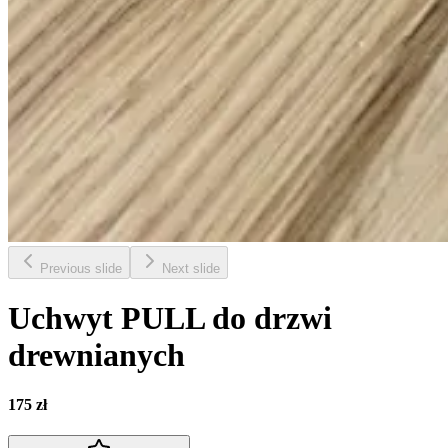
Previous slide
Next slide
Uchwyt PULL do drzwi
drewnianych
175 zł