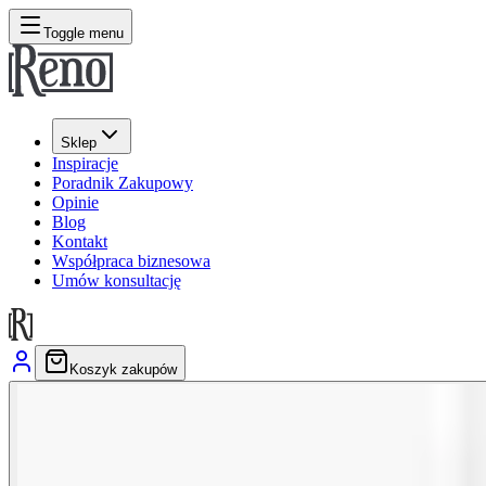
Toggle menu
Sklep
Inspiracje
Poradnik Zakupowy
Opinie
Blog
Kontakt
Współpraca biznesowa
Umów konsultację
Koszyk zakupów