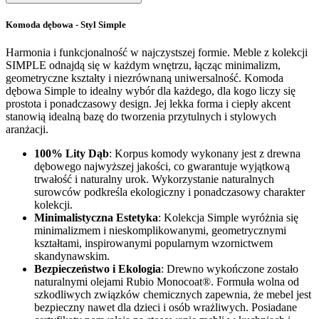
Komoda dębowa - Styl Simple
Harmonia i funkcjonalność w najczystszej formie. Meble z kolekcji
SIMPLE odnajdą się w każdym wnętrzu, łącząc minimalizm,
geometryczne kształty i niezrównaną uniwersalność. Komoda
dębowa Simple to idealny wybór dla każdego, dla kogo liczy się
prostota i ponadczasowy design. Jej lekka forma i ciepły akcent
stanowią idealną bazę do tworzenia przytulnych i stylowych
aranżacji.
100% Lity Dąb
: Korpus komody wykonany jest z drewna
dębowego najwyższej jakości, co gwarantuje wyjątkową
trwałość i naturalny urok. Wykorzystanie naturalnych
surowców podkreśla ekologiczny i ponadczasowy charakter
kolekcji.
Minimalistyczna Estetyka
: Kolekcja Simple wyróżnia się
minimalizmem i nieskomplikowanymi, geometrycznymi
kształtami, inspirowanymi popularnym wzornictwem
skandynawskim.
Bezpieczeństwo i Ekologia
: Drewno wykończone zostało
naturalnymi olejami Rubio Monocoat®. Formuła wolna od
szkodliwych związków chemicznych zapewnia, że mebel jest
bezpieczny nawet dla dzieci i osób wrażliwych. Posiadane