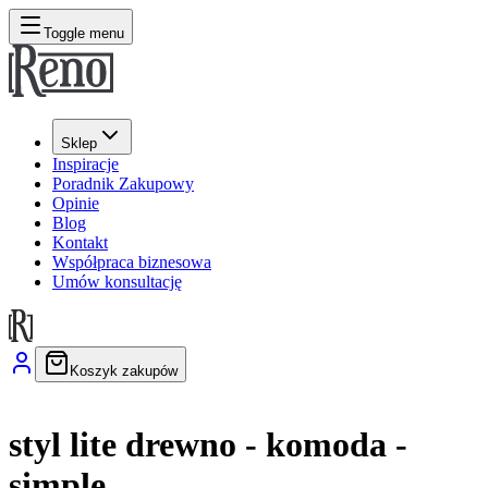
Toggle menu
Sklep
Inspiracje
Poradnik Zakupowy
Opinie
Blog
Kontakt
Współpraca biznesowa
Umów konsultację
Koszyk zakupów
styl lite drewno - komoda -
simple