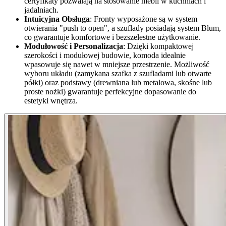
certyfikaty pozwalają na stosowanie mebli w kuchniach i
jadalniach.
Intuicyjna Obsługa
: Fronty wyposażone są w system
otwierania "push to open", a szuflady posiadają system Blum,
co gwarantuje komfortowe i bezszelestne użytkowanie.
Modułowość i Personalizacja
: Dzięki kompaktowej
szerokości i modułowej budowie, komoda idealnie
wpasowuje się nawet w mniejsze przestrzenie. Możliwość
wyboru układu (zamykana szafka z szufladami lub otwarte
półki) oraz podstawy (drewniana lub metalowa, skośne lub
proste nożki) gwarantuje perfekcyjne dopasowanie do
estetyki wnętrza.