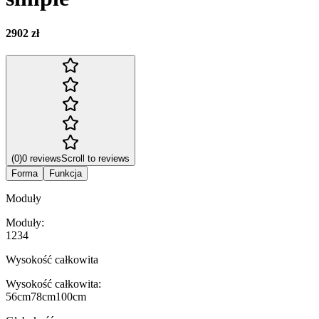
2902 zł
(
0
)
0
reviews
Scroll to reviews
Forma
Funkcja
Moduły
Moduły
:
1
2
3
4
Wysokość całkowita
Wysokość całkowita
:
56cm
78cm
100cm