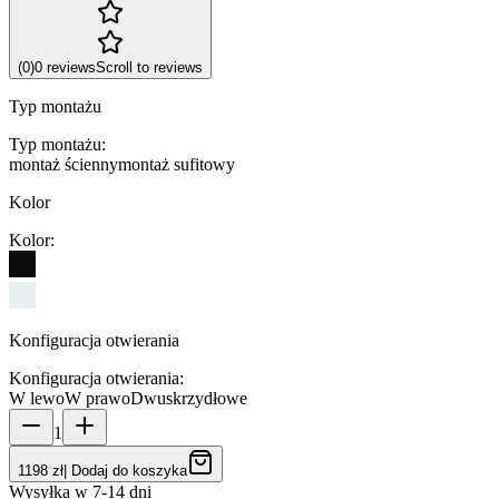
(
0
)
0
reviews
Scroll to reviews
Typ montażu
Typ montażu
:
montaż ścienny
montaż sufitowy
Kolor
Kolor
:
Konfiguracja otwierania
Konfiguracja otwierania
:
W lewo
W prawo
Dwuskrzydłowe
1
1198 zł
|
Dodaj do koszyka
Wysyłka w 7-14 dni