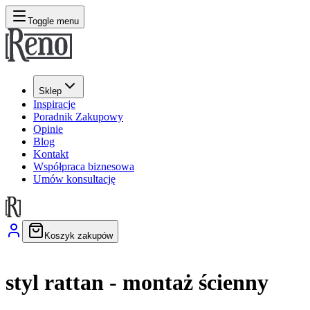
Toggle menu
Sklep
Inspiracje
Poradnik Zakupowy
Opinie
Blog
Kontakt
Współpraca biznesowa
Umów konsultację
Koszyk zakupów
styl rattan - montaż ścienny