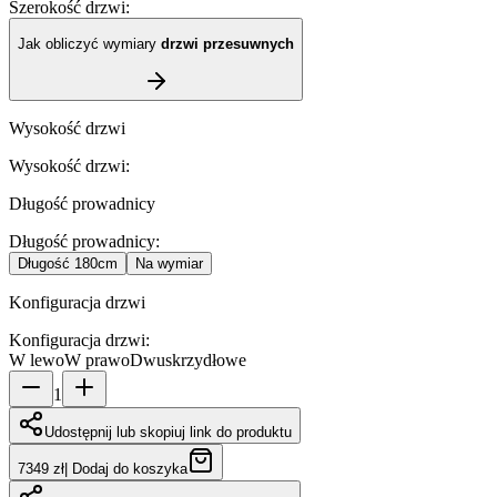
Szerokość drzwi
:
Jak obliczyć wymiary
drzwi przesuwnych
Wysokość drzwi
Wysokość drzwi
:
Długość prowadnicy
Długość prowadnicy
:
Długość
180cm
Na wymiar
Konfiguracja drzwi
Konfiguracja drzwi
:
W lewo
W prawo
Dwuskrzydłowe
1
Udostępnij lub skopiuj link do produktu
7349 zł
|
Dodaj do koszyka