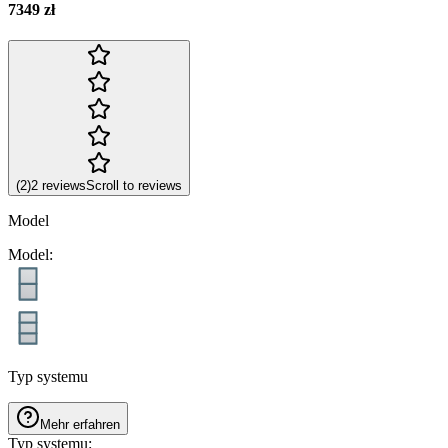
7349 zł
(
2
)
2
reviews
Scroll to reviews
Model
Model
:
Typ systemu
Mehr erfahren
Typ systemu
: