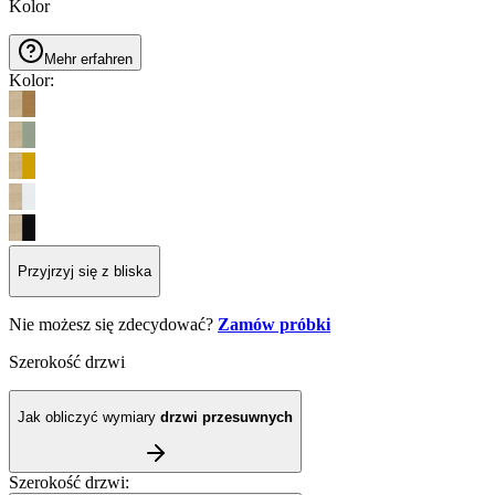
Kolor
Mehr erfahren
Kolor
:
Przyjrzyj się z bliska
Nie możesz się zdecydować?
Zamów próbki
Szerokość drzwi
Jak obliczyć wymiary
drzwi przesuwnych
Szerokość drzwi
: