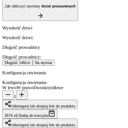
Jak obliczyć wymiary
drzwi przesuwnych
Wysokość drzwi
Wysokość drzwi
:
Długość prowadnicy
Długość prowadnicy
:
Długość
140cm
Na wymiar
Konfiguracja otwierania
Konfiguracja otwierania
:
W lewo
W prawo
Dwuskrzydłowe
1
Udostępnij lub skopiuj link do produktu
3574 zł
|
Dodaj do koszyka
Udostępnij lub skopiuj link do produktu