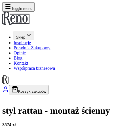
Toggle menu
Sklep
Inspiracje
Poradnik Zakupowy
Opinie
Blog
Kontakt
Współpraca biznesowa
Koszyk zakupów
styl rattan - montaż ścienny
3574 zł