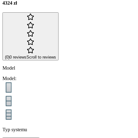
4324 zł
(
0
)
0
reviews
Scroll to reviews
Model
Model
:
Typ systemu