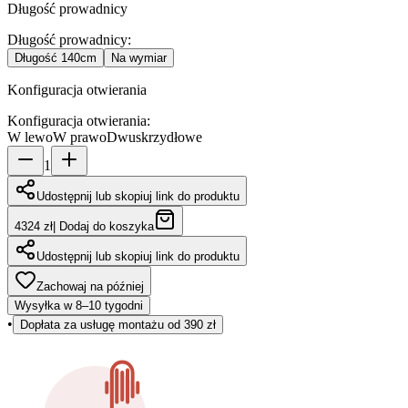
Długość prowadnicy
Długość prowadnicy
:
Długość
140cm
Na wymiar
Konfiguracja otwierania
Konfiguracja otwierania
:
W lewo
W prawo
Dwuskrzydłowe
1
Udostępnij lub skopiuj link do produktu
4324 zł
|
Dodaj do koszyka
Udostępnij lub skopiuj link do produktu
Zachowaj na później
Wysyłka w 8–10 tygodni
•
Dopłata za usługę montażu od 390 zł