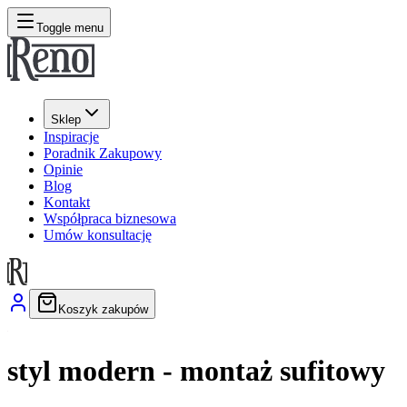
Toggle menu
Sklep
Inspiracje
Poradnik Zakupowy
Opinie
Blog
Kontakt
Współpraca biznesowa
Umów konsultację
Koszyk zakupów
styl modern - montaż sufitowy