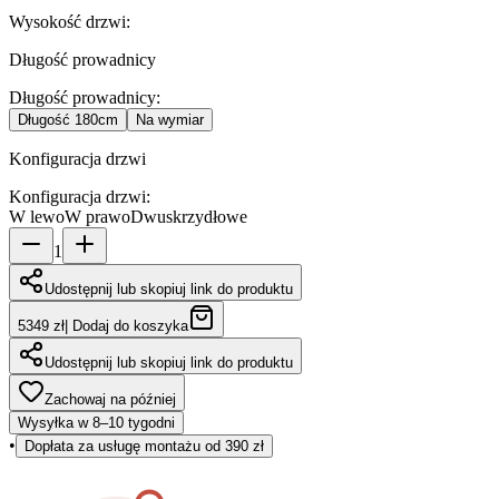
Wysokość drzwi
:
Długość prowadnicy
Długość prowadnicy
:
Długość
180cm
Na wymiar
Konfiguracja drzwi
Konfiguracja drzwi
:
W lewo
W prawo
Dwuskrzydłowe
1
Udostępnij lub skopiuj link do produktu
5349 zł
|
Dodaj do koszyka
Udostępnij lub skopiuj link do produktu
Zachowaj na później
Wysyłka w 8–10 tygodni
•
Dopłata za usługę montażu od 390 zł