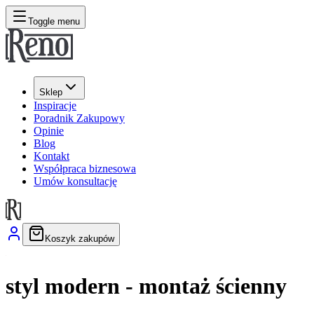
Toggle menu
Sklep
Inspiracje
Poradnik Zakupowy
Opinie
Blog
Kontakt
Współpraca biznesowa
Umów konsultację
Koszyk zakupów
styl modern - montaż ścienny