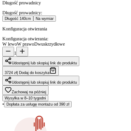
Długość prowadnicy
Długość prowadnicy
:
Długość
140cm
Na wymiar
Konfiguracja otwierania
Konfiguracja otwierania
:
W lewo
W prawo
Dwuskrzydłowe
1
Udostępnij lub skopiuj link do produktu
3724 zł
|
Dodaj do koszyka
Udostępnij lub skopiuj link do produktu
Zachowaj na później
Wysyłka w 8–10 tygodni
•
Dopłata za usługę montażu od 390 zł