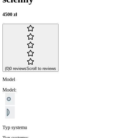
4500 zł
(
0
)
0
reviews
Scroll to reviews
Model
Model
:
Typ systemu
Typ systemu
: