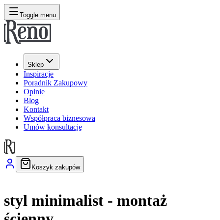
Toggle menu
Sklep
Inspiracje
Poradnik Zakupowy
Opinie
Blog
Kontakt
Współpraca biznesowa
Umów konsultację
Koszyk zakupów
styl minimalist - montaż
ścienny