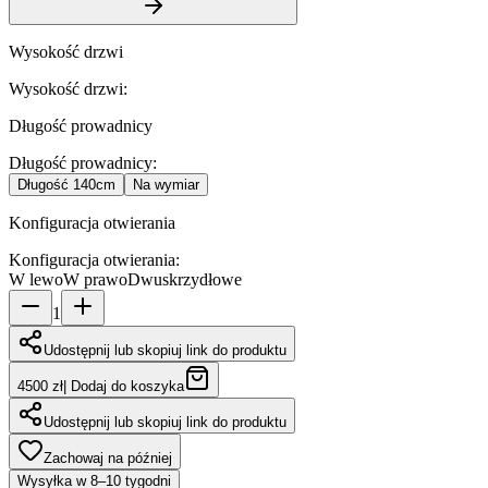
Wysokość drzwi
Wysokość drzwi
:
Długość prowadnicy
Długość prowadnicy
:
Długość
140cm
Na wymiar
Konfiguracja otwierania
Konfiguracja otwierania
:
W lewo
W prawo
Dwuskrzydłowe
1
Udostępnij lub skopiuj link do produktu
4500 zł
|
Dodaj do koszyka
Udostępnij lub skopiuj link do produktu
Zachowaj na później
Wysyłka w 8–10 tygodni