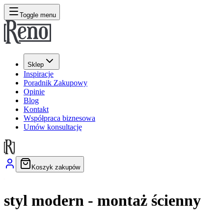
Toggle menu
Sklep
Inspiracje
Poradnik Zakupowy
Opinie
Blog
Kontakt
Współpraca biznesowa
Umów konsultację
Koszyk zakupów
styl modern - montaż ścienny