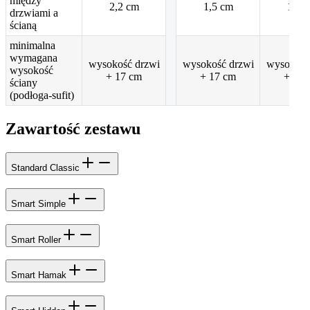
między
2,2 cm
1,5 cm
1,5 
drzwiami a
ścianą
minimalna
wymagana
wysokość drzwi
wysokość drzwi
wysokość
wysokość
+ 17 cm
+ 17 cm
+ 22 
ściany
(podłoga-sufit)
Zawartość zestawu
Standard Classic
Smart Simple
Smart Roller
Smart Hamak