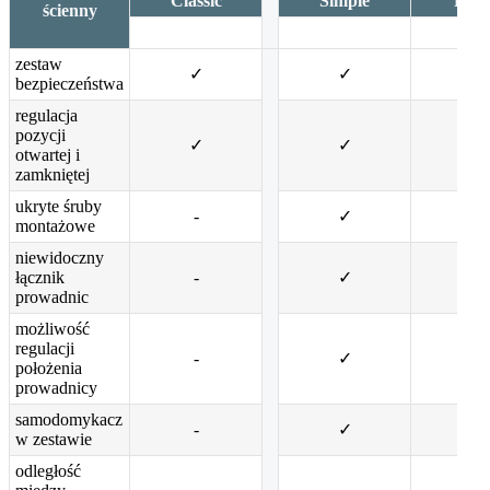
Classic
Simple
Roll
ścienny
zestaw
✓
✓
✓
bezpieczeństwa
regulacja
pozycji
✓
✓
✓
otwartej i
zamkniętej
ukryte śruby
-
✓
✓
montażowe
niewidoczny
łącznik
-
✓
✓
prowadnic
możliwość
regulacji
-
✓
✓
położenia
prowadnicy
samodomykacz
-
✓
✓
w zestawie
odległość