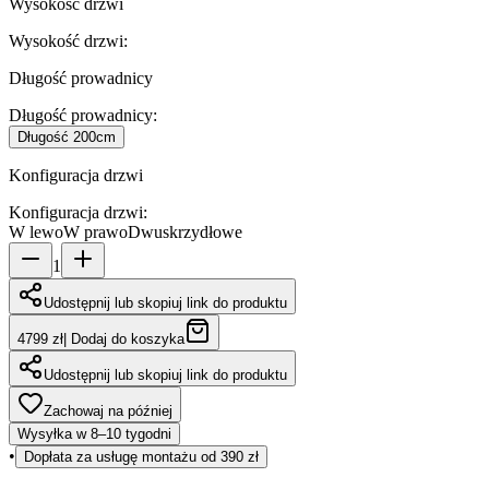
Wysokość drzwi
Wysokość drzwi
:
Długość prowadnicy
Długość prowadnicy
:
Długość
200cm
Konfiguracja drzwi
Konfiguracja drzwi
:
W lewo
W prawo
Dwuskrzydłowe
1
Udostępnij lub skopiuj link do produktu
4799 zł
|
Dodaj do koszyka
Udostępnij lub skopiuj link do produktu
Zachowaj na później
Wysyłka w 8–10 tygodni
•
Dopłata za usługę montażu od 390 zł