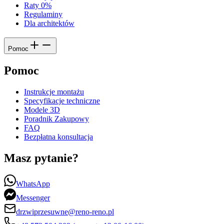
Raty 0%
Regulaminy
Dla architektów
Pomoc
Pomoc
Instrukcje montażu
Specyfikacje techniczne
Modele 3D
Poradnik Zakupowy
FAQ
Bezpłatna konsultacja
Masz pytanie?
WhatsApp
Messenger
drzwiprzesuwne@reno-reno.pl