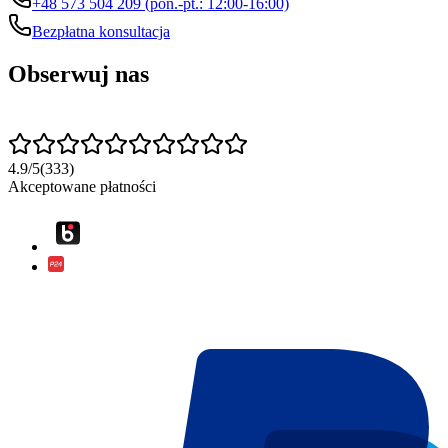
+48 573 504 209 (pon.-pt.: 12:00-16:00)
Bezpłatna konsultacja
Obserwuj nas
4.9
/
5
(
333
)
Akceptowane płatności