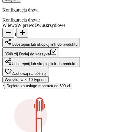
Konfiguracja drzwi
Konfiguracja drzwi
:
W lewo
W prawo
Dwuskrzydłowe
1
Udostępnij lub skopiuj link do produktu
3549 zł
|
Dodaj do koszyka
Udostępnij lub skopiuj link do produktu
Zachowaj na później
Wysyłka w 8–10 tygodni
•
Dopłata za usługę montażu od 390 zł