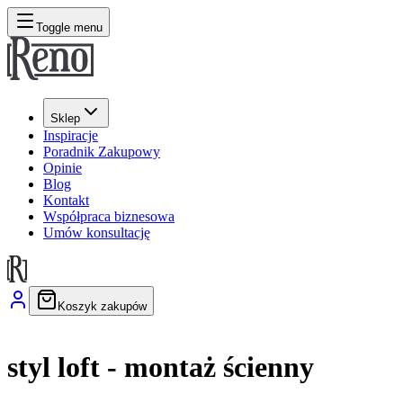
Toggle menu
Sklep
Inspiracje
Poradnik Zakupowy
Opinie
Blog
Kontakt
Współpraca biznesowa
Umów konsultację
Koszyk zakupów
styl loft - montaż ścienny