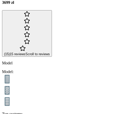
3699 zł
(
15
)
15
reviews
Scroll to reviews
Model
Model
:
Typ systemu