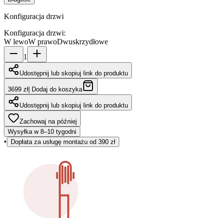
Konfiguracja drzwi
Konfiguracja drzwi
:
W lewo
W prawo
Dwuskrzydłowe
1
Udostępnij lub skopiuj link do produktu
3699 zł
|
Dodaj do koszyka
Udostępnij lub skopiuj link do produktu
Zachowaj na później
Wysyłka w 8–10 tygodni
•
Dopłata za usługę montażu od 390 zł