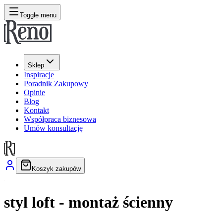
Toggle menu
Sklep
Inspiracje
Poradnik Zakupowy
Opinie
Blog
Kontakt
Współpraca biznesowa
Umów konsultację
Koszyk zakupów
styl loft - montaż ścienny