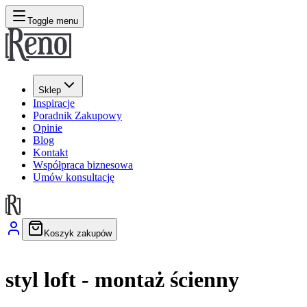
Toggle menu
Sklep
Inspiracje
Poradnik Zakupowy
Opinie
Blog
Kontakt
Współpraca biznesowa
Umów konsultację
Koszyk zakupów
styl loft - montaż ścienny