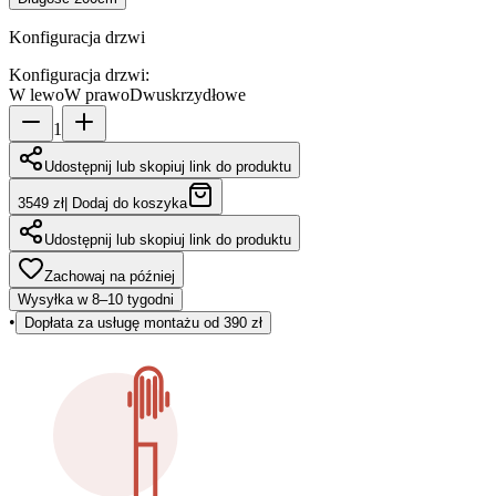
Konfiguracja drzwi
Konfiguracja drzwi
:
W lewo
W prawo
Dwuskrzydłowe
1
Udostępnij lub skopiuj link do produktu
3549 zł
|
Dodaj do koszyka
Udostępnij lub skopiuj link do produktu
Zachowaj na później
Wysyłka w 8–10 tygodni
•
Dopłata za usługę montażu od 390 zł