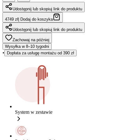
Udostępnij lub skopiuj link do produktu
4749 zł
|
Dodaj do koszyka
Udostępnij lub skopiuj link do produktu
Zachowaj na później
Wysyłka w 8–10 tygodni
•
Dopłata za usługę montażu od 390 zł
System w zestawie