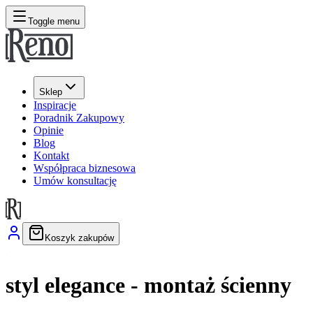
Toggle menu
Sklep
Inspiracje
Poradnik Zakupowy
Opinie
Blog
Kontakt
Współpraca biznesowa
Umów konsultację
Koszyk zakupów
styl elegance - montaż ścienny