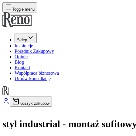
Toggle menu
Sklep
Inspiracje
Poradnik Zakupowy
Opinie
Blog
Kontakt
Współpraca biznesowa
Umów konsultację
Koszyk zakupów
styl industrial - montaż sufitow