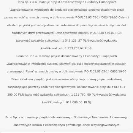
Reno sp. z o.o. realizuje projekt dofinansowany z Funduszy Europejskich
“Zaprojektowanie i wdrożenie do produkcji przełomowego systemu składanych drzwi
przesuwanych” w ramach umowy o dofinansowanie POIR.02.03.05-14/0024/18-00 Celem i
efektem projektu jest zaprojektowanie i wdrożenie do produkcji zupełnie nowych modeli
składanych drzwi przesuwnych. Dofinansowanie projektu z UE: 838 670,00 PLN
(wysokość wydatków całkowitych: 1 542 129, 27 PLN wysokość wydatków
kwalifikowalnych: 1 253 763,64 PLN)
Reno Sp. z o.o. realizuje projekt dofinansowany z Funduszy Europejskich
„Zaprojektowanie i wdrożenie systemu ułatwień dla osób niepełnosprawnych w drzwiach
przesuwnych Reno” w ramach umowy o dofinansowanie POIR.02.03.05-14-0006/19-00
Celem i efektem projektu jest rozszerzenie oferty firmy o nową grupę produktową,
zaspokajającą potrzeby osób niepełnosprawnych. Dofinansowanie projektu z UE: 631
200,00 PLN (wysokość wydatków całkowitych: 1 121 760, 00 PLN wysokość wydatków
kwalifikowalnych: 912 000,00 PLN)
Reno Sp. z o.o. realizuje projekt dofinansowany z Norweskiego Mechanizmu Finansowego
„Innowacyjna klamka z ekokompozytu powstałego dzięki recyklingowi naszych
poprodukcyjnych odpadów drzewnych’" w ramach umowy o dofinansowanie UWP-