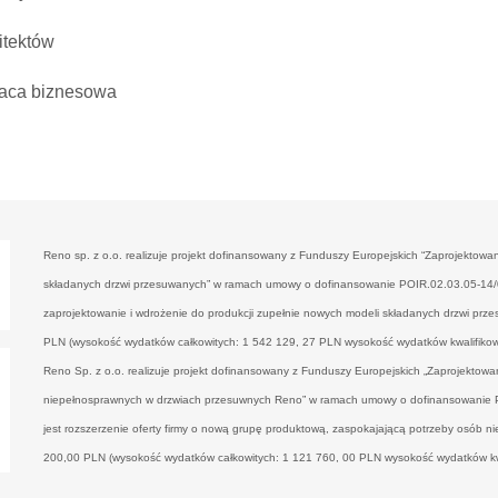
itektów
aca biznesowa
Reno sp. z o.o. realizuje projekt dofinansowany z Funduszy Europejskich “Zaprojektowa
składanych drzwi przesuwanych” w ramach umowy o dofinansowanie POIR.02.03.05-14/00
zaprojektowanie i wdrożenie do produkcji zupełnie nowych modeli składanych drzwi prz
PLN (wysokość wydatków całkowitych: 1 542 129, 27 PLN wysokość wydatków kwalifiko
Reno Sp. z o.o. realizuje projekt dofinansowany z Funduszy Europejskich „Zaprojektowa
niepełnosprawnych w drzwiach przesuwnych Reno” w ramach umowy o dofinansowanie P
jest rozszerzenie oferty firmy o nową grupę produktową, zaspokajającą potrzeby osób 
200,00 PLN (wysokość wydatków całkowitych: 1 121 760, 00 PLN wysokość wydatków k