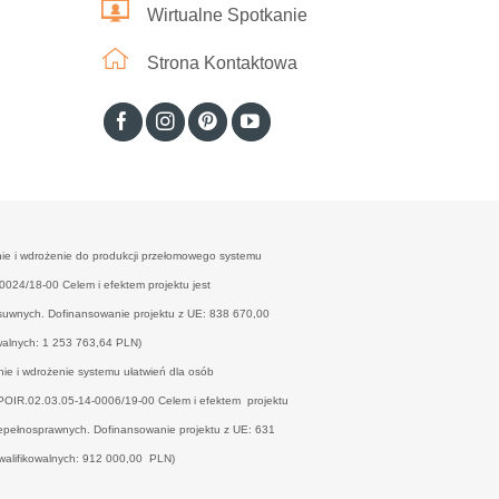
Wirtualne Spotkanie
Strona Kontaktowa
nie i wdrożenie do produkcji przełomowego systemu
24/18-00 Celem i efektem projektu jest
esuwnych. Dofinansowanie projektu z UE: 838 670,00
walnych: 1 253 763,64 PLN)
nie i wdrożenie systemu ułatwień dla osób
OIR.02.03.05-14-0006/19-00 Celem i efektem projektu
niepełnosprawnych. Dofinansowanie projektu z UE: 631
walifikowalnych: 912 000,00 PLN)